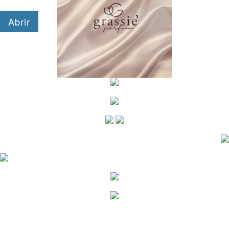
google.com, pub-1501777595722321, DIRECT,
f08c47fec0942fa0
google-site-verification=InJW81aJAIPO-