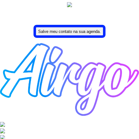
Uma ideia de Lucas Moreira.
Salve meu contato na sua agenda.