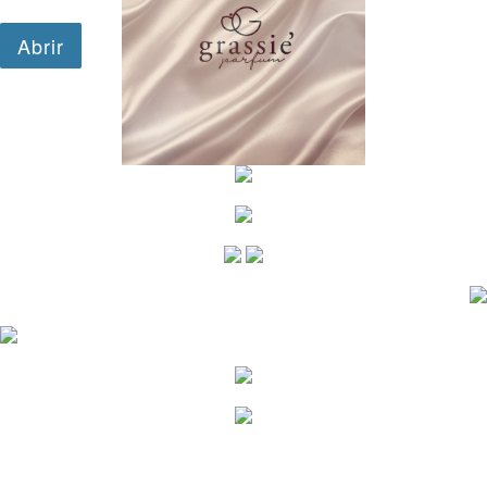
google.com, pub-1501777595722321, DIRECT,
f08c47fec0942fa0
google-site-verification=InJW81aJAIPO-