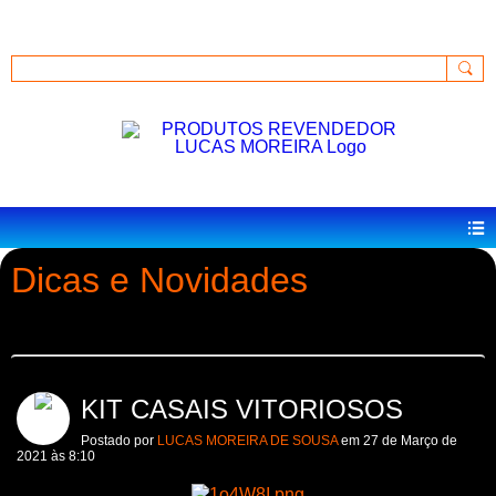
GkU0MpB-R2ArQXWIHhP_2HCg6VKucQ
Acessar
Dicas e Novidades
KIT CASAIS VITORIOSOS
Postado por
LUCAS MOREIRA DE SOUSA
em 27 de Março de
2021 às 8:10