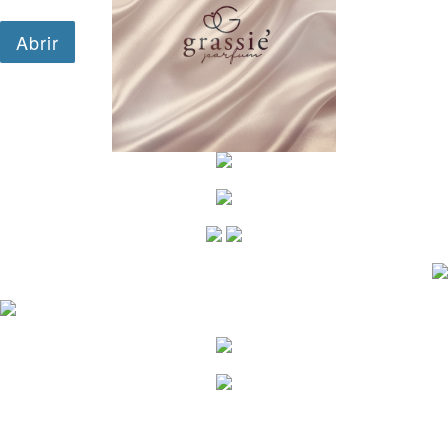
google.com, pub-1501777595722321, DIRECT,
f08c47fec0942fa0
google-site-verification=InJW81aJAIPO-