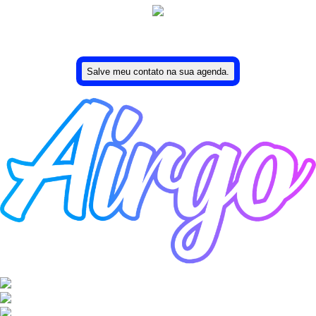
Uma ideia de Lucas Moreira.
Salve meu contato na sua agenda.