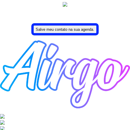
Uma ideia de Lucas Moreira.
Salve meu contato na sua agenda.