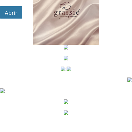
google.com, pub-1501777595722321, DIRECT,
f08c47fec0942fa0
google-site-verification=InJW81aJAIPO-