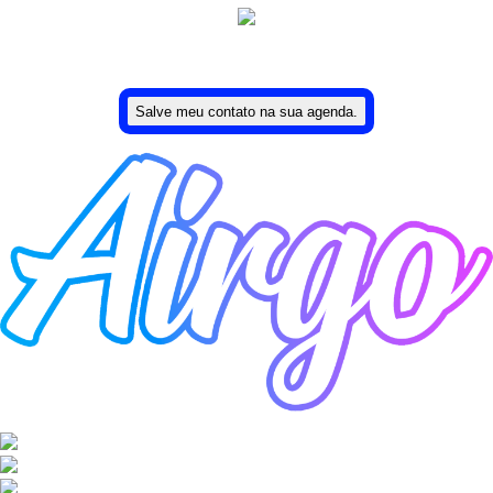
Uma ideia de Lucas Moreira.
Salve meu contato na sua agenda.