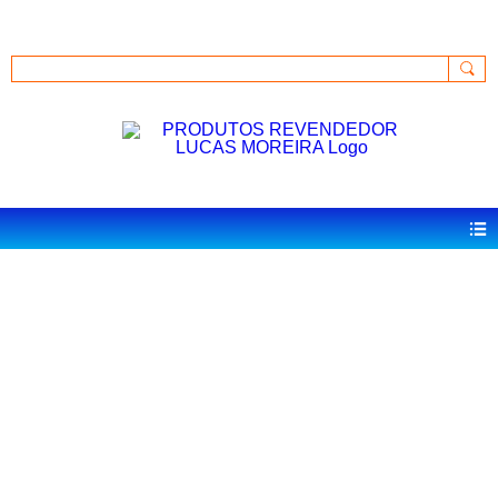
GkU0MpB-R2ArQXWIHhP_2HCg6VKucQ
Acessar